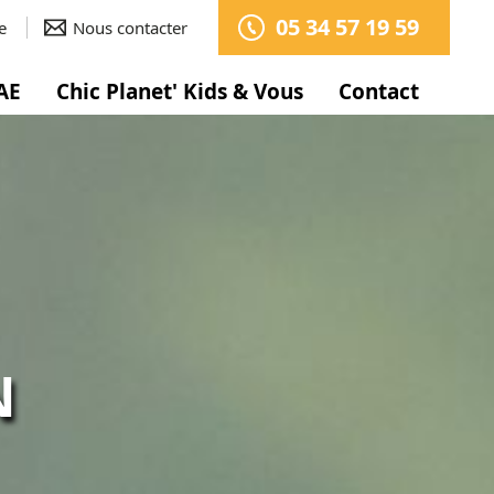
05 34 57 19 59
e
Nous contacter
AE
Chic Planet' Kids & Vous
Contact
N