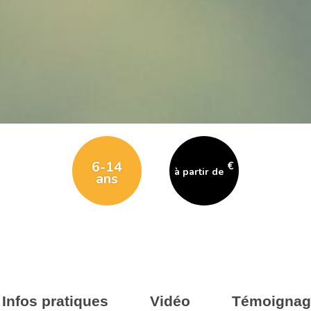
6-14
€
à partir de
ans
Infos pratiques
Vidéo
Témoignag