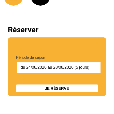
Chic Planet' Kids & Vous
Contact
Réserver
Mon compte
05 34 57 19 59
Période de séjour
du 24/08/2026 au 28/08/2026 (5 jours)
JE RÉSERVE