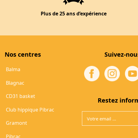
Plus de 25 ans d’expérience
Nos centres
Suivez-nou
Balma
Blagnac
CD31 basket
Restez infor
Club hippique Pibrac
Gramont
Pibrac