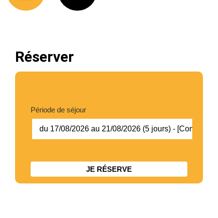
Chic Planet' Kids & Vous
Contact
Réserver
Mon compte
05 34 57 19 59
Période de séjour
du 17/08/2026 au 21/08/2026 (5 jours) - [Complet]
JE RÉSERVE