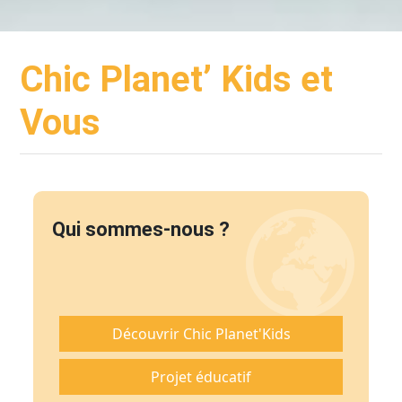
Chic Planet' Kids & Vous
Contact
Chic Planet’ Kids et
Vous
Mon compte
05 34 57 19 59
Qui sommes-nous ?
Découvrir Chic Planet'Kids
Projet éducatif