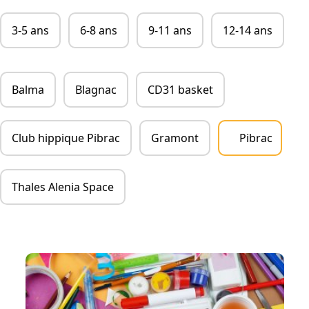
Chic Planet' Kids & Vous
3-5 ans
6-8 ans
9-11 ans
12-14 ans
Contact
Balma
Blagnac
CD31 basket
Mon compte
05 34 57 19 59
Club hippique Pibrac
Gramont
Pibrac
Thales Alenia Space