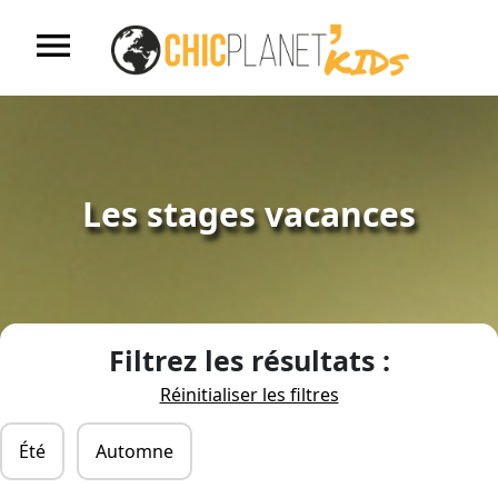
menu
Accueil
S'inscrire
Les stages vacances
Nos centres de loisirs
Nos stages vacances
Filtrez les résultats :
Réinitialiser les filtres
Nos ALAE
Été
Automne