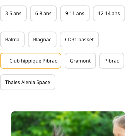
Chic Planet' Kids & Vous
3-5 ans
6-8 ans
9-11 ans
12-14 ans
Contact
Balma
Blagnac
CD31 basket
Mon compte
05 34 57 19 59
Club hippique Pibrac
Gramont
Pibrac
Thales Alenia Space