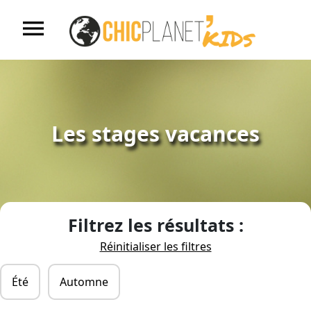
menu
Accueil
S'inscrire
Les stages vacances
Nos centres de loisirs
Nos stages vacances
Filtrez les résultats :
Réinitialiser les filtres
Nos ALAE
Été
Automne