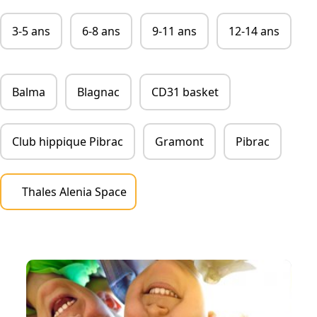
Chic Planet' Kids & Vous
3-5 ans
6-8 ans
9-11 ans
12-14 ans
Contact
Balma
Blagnac
CD31 basket
Mon compte
05 34 57 19 59
Club hippique Pibrac
Gramont
Pibrac
Thales Alenia Space