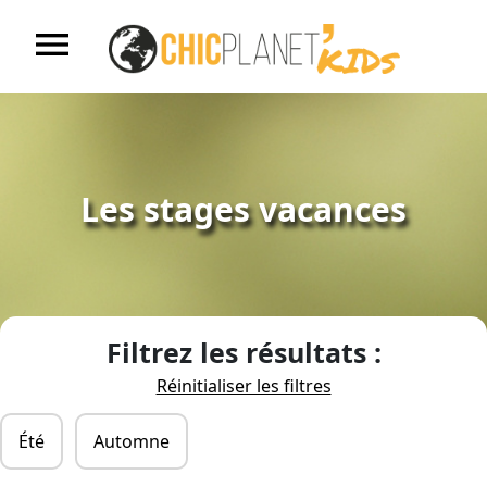
menu
Accueil
S'inscrire
Les stages vacances
Nos centres de loisirs
Nos stages vacances
Filtrez les résultats :
Réinitialiser les filtres
Nos ALAE
Été
Automne