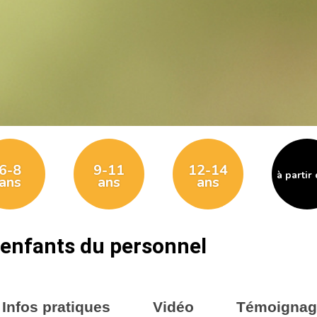
6-8
9-11
12-14
à partir
ans
ans
ans
x enfants du personnel
Infos pratiques
Vidéo
Témoignag