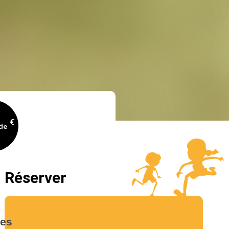
€
 de
Réserver
es