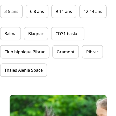
Chic Planet' Kids & Vous
3-5 ans
6-8 ans
9-11 ans
12-14 ans
Contact
Balma
Blagnac
CD31 basket
Mon compte
05 34 57 19 59
Club hippique Pibrac
Gramont
Pibrac
Thales Alenia Space