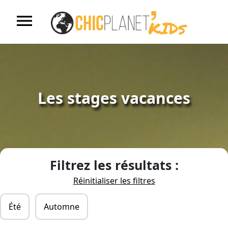
menu
Accueil
S'inscrire
Les stages vacances
Nos centres de loisirs
Nos stages vacances
Filtrez les résultats :
Réinitialiser les filtres
Nos ALAE
Été
Automne